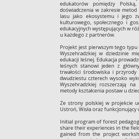
edukatorów pomiędzy Polską, 
doświadczenia w zakresie metod e
lasu jako ekosystemu i jego zw
kulturowego, społecznego i go
edukacyjnych występujących
w róż
u każdego
z partnerów.
Projekt jest pierwszym tego typ
Wyszehradzkiej w dziedzinie mi
edukacji leśnej. Edukacja prowa
leśnych stanowi jeden z główn
trwałości środowiska i przyrody
dwudziestu czterech wysoko wyk
Wyszehradzkiej rozszerzają n
metody kształcenia postaw u dzieci
Ze strony polskiej w projekcie u
Ustroń, Wisła oraz funkcjonując
Initial program of forest pedago
share their experiences in the fi
gained from the project worksh