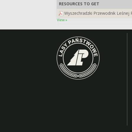
RESOURCES TO GET
Wyszechradzki Przewodnik Leśnej 
View »