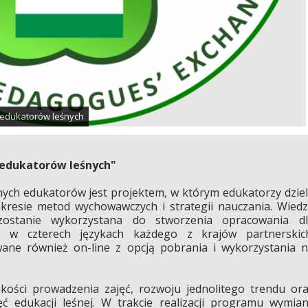
 edukatorów leśnych
edukatorów leśnych"
ych edukatorów jest projektem, w którym edukatorzy dzie
zakresie metod wychowawczych
i strategii nauczania. Wied
zostanie wykorzystana do stworzenia opracowania dl
 w czterech językach każdego z krajów partnerskich
ane również on-line z opcją pobrania i wykorzystania 
akości prowadzenia zajęć, rozwoju jednolitego trendu or
ć edukacji leśnej. W trakcie realizacji programu wymia