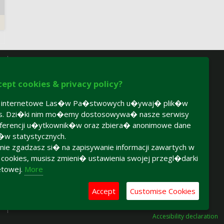
cept cookies & privacy policy?
y internetowe Las�w Pa�stwowych u�ywaj� plik�w
es. Dzi�ki nim mo�emy dostosowywa� nasze serwisy
ferencji u�ytkownik�w oraz zbiera� anonimowe dane
�w statystycznych.
 nie zgadzasz si� na zapisywanie informacji zawartych w
h cookies, musisz zmieni� ustawienia swojej przegl�darki
etowej.
More
Accept
Customise Cookies
Accesibility declaration