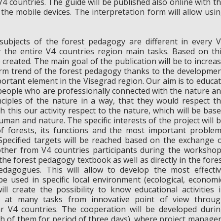
 countries. The guide will be published also online with t
the mobile devices. The interpretation form will allow usi
 subjects of the forest pedagogy are different in every 
 the entire V4 countries region main tasks. Based on th
 created. The main goal of the publication will be to increa
orm trend of the forest pedagogy thanks to the developme
portant element in the Visegrad region. Our aim is to educa
people who are professionally connected with the nature a
inciples of the nature in a way, that they would respect t
 this our activity respect to the nature, which will be bas
man and nature. The specific interests of the project will 
 of forests, its functions and the most important proble
. Specified targets will be reached based on the exchange 
 other from V4 countries participants during the worksho
 the forest pedagogy textbook as well as directly in the fore
edagogues. This will allow to develop the most effecti
 be used in specific local environment (ecological, economi
ill create the possibility to know educational activities 
ok at many tasks from innovative point of view throu
ular V4 countries. The cooperation will be developed duri
h of them for period of three days), where project manage