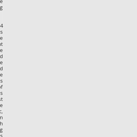
he
ng
V4
is
se
nt
te
nd
he
ed
be
ms
of
ps
st
ve
c,
in
gh
ng
rs