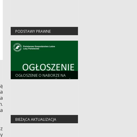
PODSTAWY PRAWNE
OGŁOSZENIE O NABORZE NA
STAŻ DLA ABSOLWENTÓW SZKÓŁ
lą
ŚREDNICH I WYŻSZYCH
za
2026/2027
a
.
na
BIEŻĄCA AKTUALIZACJA
az
ny