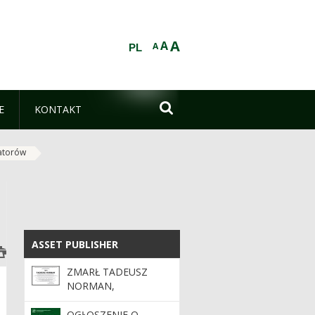
A
A
A
PL

E
KONTAKT
atorów
ASSET PUBLISHER
ASSET PUBLISHER
ZMARŁ TADEUSZ
NORMAN,
EMERYTOWANY
DYREKTOR RDLP W
OGŁOSZENIE O