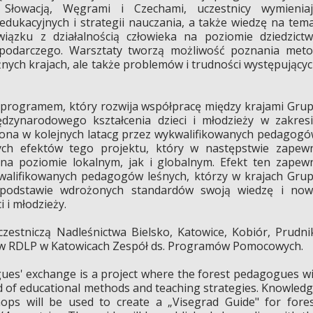
Słowacją, Węgrami i Czechami, uczestnicy wymieniaj
dukacyjnych i strategii nauczania,
a także wiedzę na tem
iązku z działalnością człowieka na poziomie dziedzict
spodarczego. Warsztaty tworzą możliwość poznania met
nych krajach, ale także problemów i trudności występujący
u programem, który rozwija współpracę między krajami Gru
ędzynarodowego kształcenia dzieci i młodzieży w zakres
dzona w kolejnych latacg przez wykwalifikowanych pedagog
ych efektów tego projektu, który w następstwie zapew
 na poziomie lokalnym, jak i globalnym. Efekt ten zapew
walifikowanych pedagogów leśnych, którzy w krajach Gru
a podstawie wdrożonych standardów swoją wiedzę
i now
 i młodzieży.
czestniczą Nadleśnictwa Bielsko, Katowice, Kobiór, Prudni
y w RDLP w Katowicach Zespół
ds. Programów Pomocowych.
gues' exchange is a project where the forest pedagogues wi
eld of educational methods and teaching strategies. Knowled
ops will be used to create a „Visegrad Guide" for fore