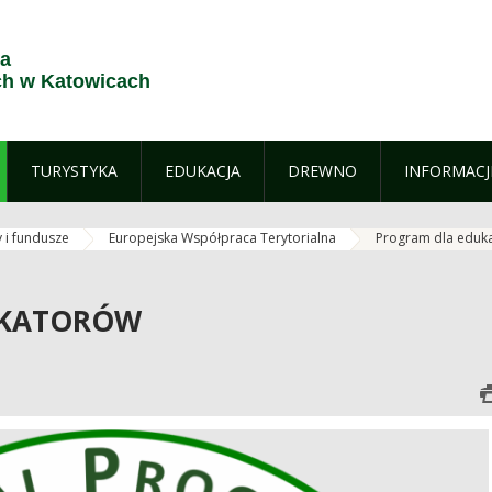
ja
h w Katowicach
TURYSTYKA
EDUKACJA
DREWNO
INFORMACJ
y i fundusze
Europejska Współpraca Terytorialna
Program dla eduk
UKATORÓW