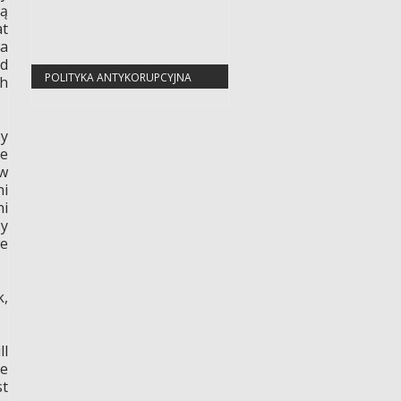
ą
at
wa
od
POLITYKA ANTYKORUPCYJNA
ch
py
ie
ów
ni
ni
py
e
k,
ll
ge
st