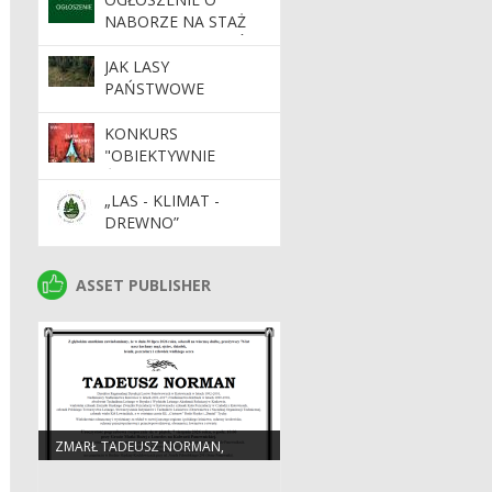
KATOWICACH
NABORZE NA STAŻ
DLA ABSOLWENTÓW
SZKÓŁ ŚREDNICH I
JAK LASY
WYŻSZYCH 2026/2027
PAŃSTWOWE
WSPIERAJĄ FINANSE
PUBLICZNE?
KONKURS
"OBIEKTYWNIE
ŚLĄSKIE"
„LAS - KLIMAT -
DREWNO”
ASSET PUBLISHER
ASSET PUBLISHER
ZMARŁ TADEUSZ NORMAN,
EMERYTOWANY DYREKTOR RDLP
W KATOWICACH