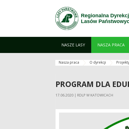
Skip to Content
Regionalna Dyrekc
Lasów Państwowyc
NASZE LASY
NASZA PRACA
Nasza praca
O dyrekcji
Projekt
PROGRAM DLA ED
17.06.2020 | RDLP W KATOWICACH