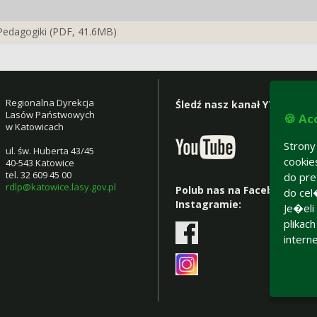
Pedagogiki (PDF, 41.6MB)
Regionalna Dyrekcja
Śledź nasz kanał YT:
Lasów Państwowych
🍪 Ac
w Katowicach
Stron
ul. św. Huberta 43/45
cooki
40-543 Katowice
tel. 32 609 45 00
do pre
rdlp@katowice.lasy.gov.pl
Polub nas na Facebooku i
do cel
Instagramie:
Je�eli
plikac
intern