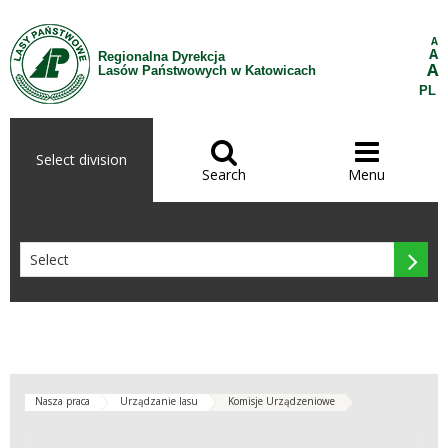
Skip to Content
A
A
Regionalna Dyrekcja
A
Lasów Państwowych w Katowicach
PL


Select division
Search
Menu

Nasza praca
Urządzanie lasu
Komisje Urządzeniowe