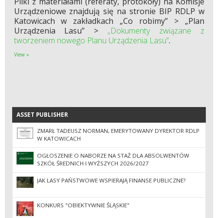
Pliki z materiałami (referaty, protokoły) na Komisje
Urządzeniowe znajdują się na stronie BIP RDLP w
Katowicach w zakładkach „Co robimy” > „Plan
Urządzenia Lasu” >
„Dokumenty związane z
tworzeniem nowego Planu Urządzenia Lasu”
.
View »
ASSET PUBLISHER
ASSET PUBLISHER
ZMARŁ TADEUSZ NORMAN, EMERYTOWANY DYREKTOR RDLP
W KATOWICACH
OGŁOSZENIE O NABORZE NA STAŻ DLA ABSOLWENTÓW
SZKÓŁ ŚREDNICH I WYŻSZYCH 2026/2027
JAK LASY PAŃSTWOWE WSPIERAJĄ FINANSE PUBLICZNE?
KONKURS "OBIEKTYWNIE ŚLĄSKIE"