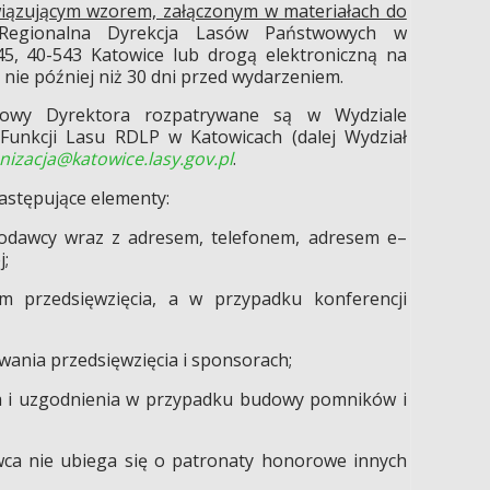
iązującym wzorem, załączonym w materiałach do
egionalna Dyrekcja Lasów Państwowych w
45, 40-543 Katowice lub drogą elektroniczną na
- nie później niż 30 dni przed wydarzeniem.
owy Dyrektora rozpatrywane są w Wydziale
 Funkcji Lasu RDLP w Katowicach (dalej Wydział
nizacja@katowice.lasy.gov.pl
.
astępujące elementy:
kodawcy wraz z adresem, telefonem, adresem e–
j;
am przedsięwzięcia, a w przypadku konferencji
owania przedsięwzięcia i sponsorach;
a i uzgodnienia w przypadku budowy pomników i
wca nie ubiega się o patronaty honorowe innych