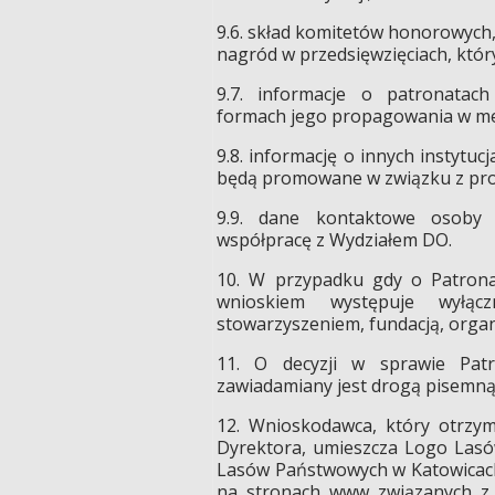
9.6. skład komitetów honorowych
nagród w przedsięwzięciach, który
9.7. informacje o patronatach
formach jego propagowania w me
9.8. informację o innych instytuc
będą promowane w związku z pro
9.9. dane kontaktowe osoby 
współpracę z Wydziałem DO.
10. W przypadku gdy o Patrona
wnioskiem występuje wyłącz
stowarzyszeniem, fundacją, organi
11. O decyzji w sprawie Pat
zawiadamiany jest drogą pisemną
12. Wnioskodawca, który otrzy
Dyrektora, umieszcza Logo Las
Lasów Państwowych w Katowicach”
na stronach www związanych z 