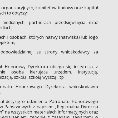
, organizacyjnych, komitetów budowy oraz kapituł
ch to dotyczy;
 medialnych, partnerach przedsięwzięcia oraz
diach;
jach i osobach, których nazwy (nazwiska) lub logo
jektem;
odpowiedzialnej ze strony wnioskodawcy za
t Honorowy Dyrektora ubiega się instytucja, z
nie osoba kierująca urzędem, instytucją,
zacją, szkołą, szkołą wyższą, itp.
ronatu Honorowego Dyrektora wnioskodawca
.
mał decyzję o udzieleniu Patronatu Honorowego
ów Państwowych z napisem „Regionalna Dyrekcja
 na wszystkich materiałach informacyjnych oraz
wydarzeniem, zgodnie z zasadami zawartymi w