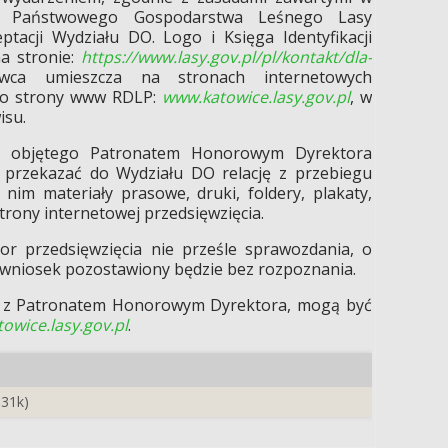
lnej Państwowego Gospodarstwa Leśnego Lasy
tacji Wydziału DO. Logo i Księga Identyfikacji
a stronie:
https://www.lasy.gov.pl/pl/kontakt/dla-
awca umieszcza na stronach internetowych
 do strony www RDLP:
www.katowice.lasy.gov.pl
, w
isu.
ia objętego Patronatem Honorowym Dyrektora
 przekazać do Wydziału DO relację z przebiegu
 nim materiały prasowe, druki, foldery, plakaty,
 strony internetowej przedsięwzięcia.
or przedsięwzięcia nie prześle sprawozdania, o
 wniosek pozostawiony będzie bez rozpoznania.
ne z Patronatem Honorowym Dyrektora, mogą być
owice.lasy.gov.pl
.
 31k)