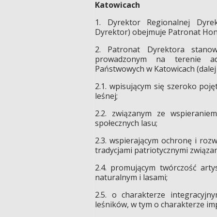
Katowicach
1. Dyrektor Regionalnej Dyre
Dyrektor) obejmuje Patronat Ho
2. Patronat Dyrektora stanow
prowadzonym na terenie adm
Państwowych w Katowicach (dalej 
2.1. wpisującym się szeroko poj
leśnej;
2.2. związanym ze wspieraniem
społecznych lasu;
2.3. wspierającym ochronę i roz
tradycjami patriotycznymi związa
2.4. promującym twórczość arty
naturalnym i lasami;
2.5. o charakterze integracyj
leśników, w tym o charakterze im