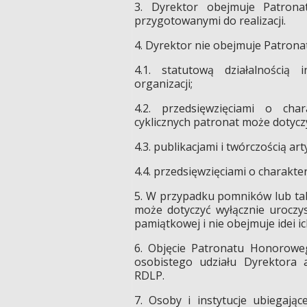
3. Dyrektor obejmuje Patrona
przygotowanymi do realizacji.
4. Dyrektor nie obejmuje Patron
4.1. statutową działalnością i
organizacji;
4.2. przedsięwzięciami o cha
cyklicznych patronat może dotyczy
4.3. publikacjami i twórczością art
4.4. przedsięwzięciami o charak
5. W przypadku pomników lub ta
może dotyczyć wyłącznie uroczys
pamiątkowej i nie obejmuje idei i
6. Objęcie Patronatu Honoroweg
osobistego udziału Dyrektora 
RDLP.
7. Osoby i instytucje ubiegają