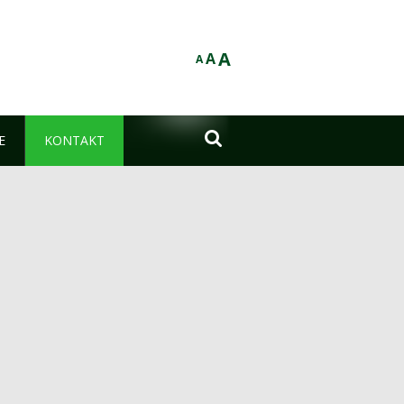
A
A
A

E
KONTAKT