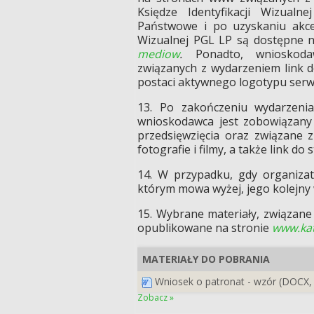
Księdze Identyfikacji Wizua
Państwowe i po uzyskaniu akcep
Wizualnej PGL LP są dostępne n
mediow
.
Ponadto, wnioskod
związanych z wydarzeniem link
postaci aktywnego logotypu serw
13. Po zakończeniu wydarzen
wnioskodawca jest zobowiązany
przedsięwzięcia oraz związane z
fotografie i filmy, a także link do
14. W przypadku, gdy organizat
którym mowa wyżej, jego kolejny
15. Wybrane materiały, związa
opublikowane na stronie
www.kat
MATERIAŁY DO POBRANIA
Wniosek o patronat - wzór (DOCX,
Zobacz »