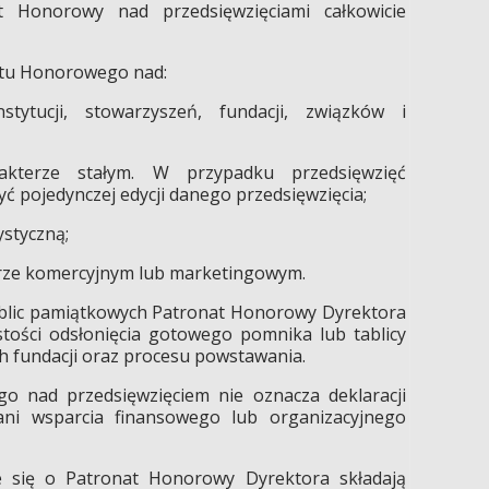
t Honorowy nad przedsięwzięciami całkowicie
atu Honorowego nad:
nstytucji, stowarzyszeń, fundacji, związków i
rakterze stałym. W przypadku przedsięwzięć
ć pojedynczej edycji danego przedsięwzięcia;
ystyczną;
terze komercyjnym lub marketingowym.
blic pamiątkowych Patronat Honorowy Dyrektora
tości odsłonięcia gotowego pomnika lub tablicy
ch fundacji oraz procesu powstawania.
o nad przedsięwzięciem nie oznacza deklaracji
ani wsparcia finansowego lub organizacyjnego
ce się o Patronat Honorowy Dyrektora składają