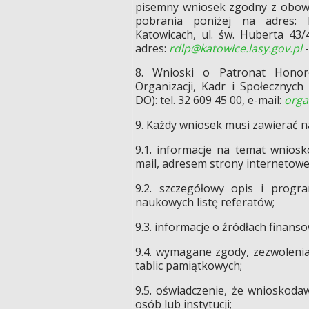
pisemny wniosek
zgodny z obow
pobrania poniżej
na adres: R
Katowicach, ul. św. Huberta 43/
adres:
rdlp@katowice.lasy.gov.pl
8. Wnioski o Patronat Honor
Organizacji, Kadr i Społecznych
DO): tel. 32 609 45 00, e-mail:
orga
9. Każdy wniosek musi zawierać n
9.1. informacje na temat wnios
mail, adresem strony internetowe
9.2. szczegółowy opis i progr
naukowych listę referatów;
9.3. informacje o źródłach finans
9.4. wymagane zgody, zezwoleni
tablic pamiątkowych;
9.5. oświadczenie, że wnioskoda
osób lub instytucji;