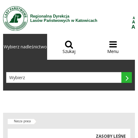
Przejdź do treści
Regionalna Dyrekcja
A
Lasów Państwowych w Katowicach
A
A


Wybierz nadleśnictwo
Szukaj
Menu

Nasza praca
ZASOBY LEŚNE