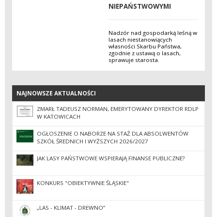
NIEPAŃSTWOWYMI
Nadzór nad gospodarką leśną w
lasach niestanowiących
własności Skarbu Państwa,
zgodnie z ustawą o lasach,
sprawuje starosta.
NAJNOWSZE AKTUALNOŚCI
NAJNOWSZE AKTUALNOŚCI
ZMARŁ TADEUSZ NORMAN, EMERYTOWANY DYREKTOR RDLP
W KATOWICACH
OGŁOSZENIE O NABORZE NA STAŻ DLA ABSOLWENTÓW
SZKÓŁ ŚREDNICH I WYŻSZYCH 2026/2027
JAK LASY PAŃSTWOWE WSPIERAJĄ FINANSE PUBLICZNE?
KONKURS "OBIEKTYWNIE ŚLĄSKIE"
„LAS - KLIMAT - DREWNO”