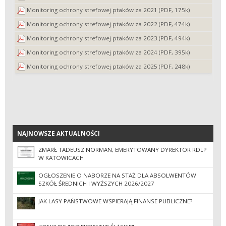
Monitoring ochrony strefowej ptaków za 2021 (PDF, 175k)
Monitoring ochrony strefowej ptaków za 2022 (PDF, 474k)
Monitoring ochrony strefowej ptaków za 2023 (PDF, 494k)
Monitoring ochrony strefowej ptaków za 2024 (PDF, 395k)
Monitoring ochrony strefowej ptaków za 2025 (PDF, 248k)
NAJNOWSZE AKTUALNOŚCI
NAJNOWSZE AKTUALNOŚCI
ZMARŁ TADEUSZ NORMAN, EMERYTOWANY DYREKTOR RDLP
W KATOWICACH
OGŁOSZENIE O NABORZE NA STAŻ DLA ABSOLWENTÓW
SZKÓŁ ŚREDNICH I WYŻSZYCH 2026/2027
JAK LASY PAŃSTWOWE WSPIERAJĄ FINANSE PUBLICZNE?