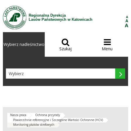
Przejdź do treści
Regionalna Dyrekcja
A
Lasów Państwowych w Katowicach
A
A


Wybierz nadleśnictwo
Szukaj
Menu

Nasza praca
Ochrona przyrody
Powierzchnie referencyjne i Szczególne Wartości Ochronne (HCV)
Monitoring ptaków strefowych