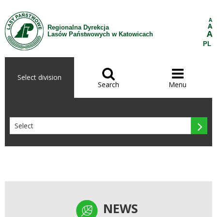
Skip to Content
A
A
Regionalna Dyrekcja
A
Lasów Państwowych w Katowicach
PL


Select division
Search
Menu

NEWS
NEWS