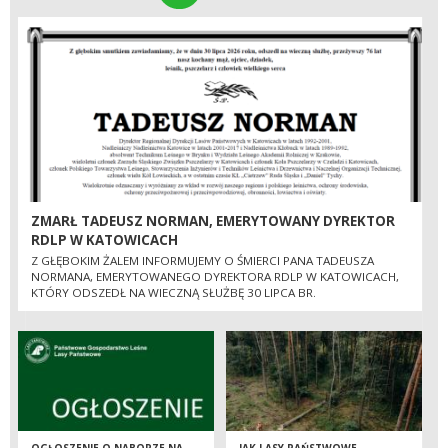
ZMARŁ TADEUSZ NORMAN, EMERYTOWANY DYREKTOR
RDLP W KATOWICACH
Z GŁĘBOKIM ŻALEM INFORMUJEMY O ŚMIERCI PANA TADEUSZA
NORMANA, EMERYTOWANEGO DYREKTORA RDLP W KATOWICACH,
KTÓRY ODSZEDŁ NA WIECZNĄ SŁUŻBĘ 30 LIPCA BR.
OGŁOSZENIE O NABORZE NA
JAK LASY PAŃSTWOWE