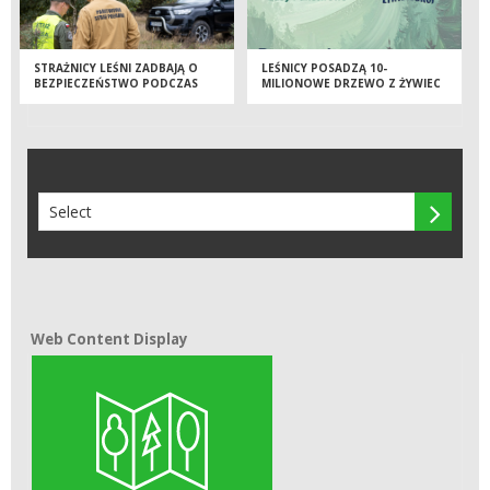
STRAŻNICY LEŚNI ZADBAJĄ O
LEŚNICY POSADZĄ 10-
BEZPIECZEŃSTWO PODCZAS
MILIONOWE DRZEWO Z ŻYWIEC
MAJÓWKI
ZDRÓJ

Web Content Display
Web Content Display