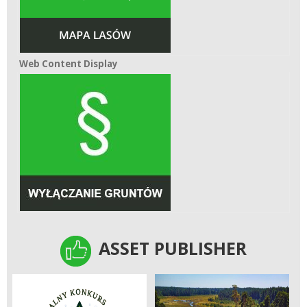
Web Content Display
Web Content Display
ASSET PUBLISHER
ASSET PUBLISHER