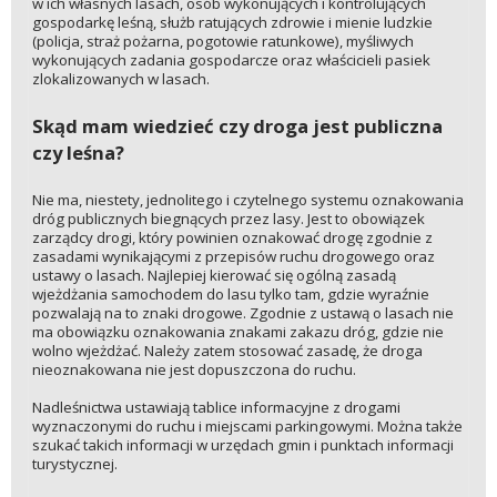
w ich własnych lasach, osób wykonujących i kontrolujących
gospodarkę leśną, służb ratujących zdrowie i mienie ludzkie
(policja, straż pożarna, pogotowie ratunkowe), myśliwych
wykonujących zadania gospodarcze oraz właścicieli pasiek
zlokalizowanych w lasach.
Skąd mam wiedzieć czy droga jest publiczna
czy leśna?
Nie ma, niestety, jednolitego i czytelnego systemu oznakowania
dróg publicznych biegnących przez lasy. Jest to obowiązek
zarządcy drogi, który powinien oznakować drogę zgodnie z
zasadami wynikającymi z przepisów ruchu drogowego oraz
ustawy o lasach. Najlepiej kierować się ogólną zasadą
wjeżdżania samochodem do lasu tylko tam, gdzie wyraźnie
pozwalają na to znaki drogowe. Zgodnie z ustawą o lasach nie
ma obowiązku oznakowania znakami zakazu dróg, gdzie nie
wolno wjeżdżać. Należy zatem stosować zasadę, że droga
nieoznakowana nie jest dopuszczona do ruchu.
Nadleśnictwa ustawiają tablice informacyjne z drogami
wyznaczonymi do ruchu i miejscami parkingowymi. Można także
szukać takich informacji w urzędach gmin i punktach informacji
turystycznej.