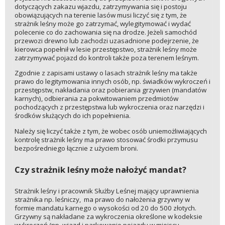
dotyczących zakazu wjazdu, zatrzymywania się i postoju
obowiązujących na terenie lasów musi liczyć się z tym, że
strażnik leśny może go zatrzymać, wylegitymować i wydać
polecenie co do zachowania się na drodze. Jeżeli samochód
przewozi drewno lub zachodzi uzasadnione podejrzenie, że
kierowca popełnił w lesie przestępstwo, strażnik leśny może
zatrzymywać pojazd do kontroli także poza terenem leśnym.
Zgodnie z zapisami ustawy o lasach strażnik leśny ma także
prawo do legitymowania innych osób, np. świadków wykroczeń i
przestępstw, nakładania oraz pobierania grzywien (mandatów
karnych), odbierania za pokwitowaniem przedmiotów
pochodzących z przestępstwa lub wykroczenia oraz narzędzi i
środków służących do ich popełnienia.
Należy się liczyć także z tym, że wobec osób uniemożliwiających
kontrolę strażnik leśny ma prawo stosować środki przymusu
bezpośredniego łącznie z użyciem broni.
Czy strażnik leśny może nałożyć mandat?
Strażnik leśny i pracownik Służby Leśnej mający uprawnienia
strażnika np. leśniczy, ma prawo do nałożenia grzywny w
formie mandatu karnego o wysokości od 20 do 500 złotych.
Grzywny są nakładane za wykroczenia określone w kodeksie
wykroczeń (np. wjazd i parkowanie pojazdu w miejscu