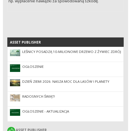
np. wypłacenie nawiązki za spowodowaną szkodę.
ASSET PUBLISHER
ASSET PUBLISHER
LEŚNICY POSADZĄ 10-MILIONOWE DRZEWO Z ŻYWIEC ZDRÓJ
OGŁOSZENIE
DZIEŃ ZIEMI 2026: NASZA MOC DLA LASÓW I PLANETY
RADOSNYCH ŚWIĄT!
OGŁOSZENIE - AKTUALIZACJA
ASSET PUBLISHER
ASSET PUBLISHER