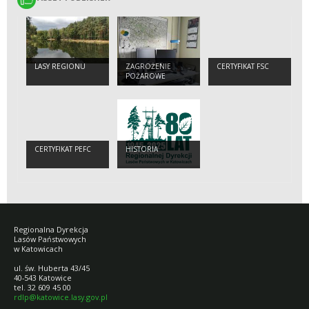
LASY REGIONU
ZAGROŻENIE
CERTYFIKAT FSC
POŻAROWE
CERTYFIKAT PEFC
HISTORIA
Regionalna Dyrekcja
Lasów Państwowych
w Katowicach
ul. św. Huberta 43/45
40-543 Katowice
tel. 32 609 45 00
rdlp@katowice.lasy.gov.pl