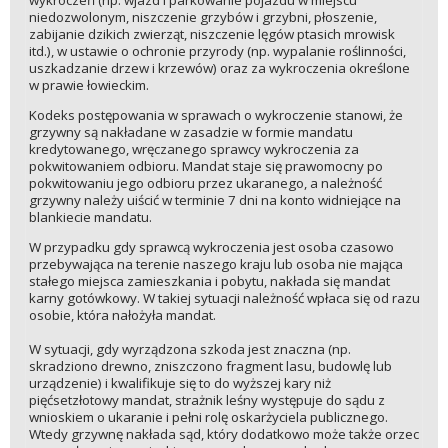
niedozwolonym, niszczenie grzybów i grzybni, płoszenie,
zabijanie dzikich zwierząt, niszczenie lęgów ptasich mrowisk
itd.), w ustawie o ochronie przyrody (np. wypalanie roślinności,
uszkadzanie drzew i krzewów) oraz za wykroczenia określone
w prawie łowieckim.
Kodeks postępowania w sprawach o wykroczenie stanowi, że
grzywny są nakładane w zasadzie w formie mandatu
kredytowanego, wręczanego sprawcy wykroczenia za
pokwitowaniem odbioru. Mandat staje się prawomocny po
pokwitowaniu jego odbioru przez ukaranego, a należność
grzywny należy uiścić w terminie 7 dni na konto widniejące na
blankiecie mandatu.
W przypadku gdy sprawcą wykroczenia jest osoba czasowo
przebywająca na terenie naszego kraju lub osoba nie mająca
stałego miejsca zamieszkania i pobytu, nakłada się mandat
karny gotówkowy. W takiej sytuacji należność wpłaca się od razu
osobie, która nałożyła mandat.
W sytuacji, gdy wyrządzona szkoda jest znaczna (np.
skradziono drewno, zniszczono fragment lasu, budowlę lub
urządzenie) i kwalifikuje się to do wyższej kary niż
pięćsetzłotowy mandat, strażnik leśny występuje do sądu z
wnioskiem o ukaranie i pełni rolę oskarżyciela publicznego.
Wtedy grzywnę nakłada sąd, który dodatkowo może także orzec