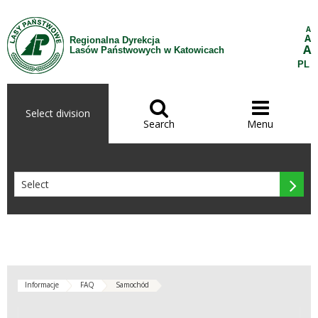
Skip to Content
A
A
Regionalna Dyrekcja
A
Lasów Państwowych w Katowicach
PL


Select division
Search
Menu

Informacje
FAQ
Samochód