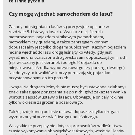
te i inne pytania.
Czy mogę wjechać samochodem do lasu?
Zasady udostępniania lasów są precyzyjnie opisane w
rozdziale 5. Ustawy o lasach. Wynika z niej, że ruch
motorowerem, pojazdem silnikowym (samochodem,
motocyklem czy quadem), a także zaprzęgiem konnym
dopuszczalny jest tylko drogami publicznymi. Każdym pojazdem
można wjechać do lasu drogą leśną tylko wtedy, gdy jest
wyraźnie ona oznaczona drogowskazami dopuszczającymi ruch
(np. wskazany jest kierunek i odległość dojazdu do
miejscowości, ośrodka wypoczynkowego czy parkingu leśnego).
Nie dotyczy to inwalidów, którzy poruszają się pojazdami
przystosowanymi do ich potrzeb.
Uwaga! Na drogach leśnych nie muszą być ustawione szlabany i
znaki zakazujące poruszania się po nich, gdyż zakaz ten wynika
wprost z zapisów ustawy o lasach. Obowiązuje on cały rok, nie
tylko w okresie zagrożenia pożarowego.
Także jazdę konną po lesie ustawa dopuszcza tylko drogami
wyznaczonymi przez właściwego nadleśniczego.
Wszystkie te przepisy nie dotyczą pracowników nadleśnictw w
czasie wykonywania obowiązków służbowych, właścicieli lasów