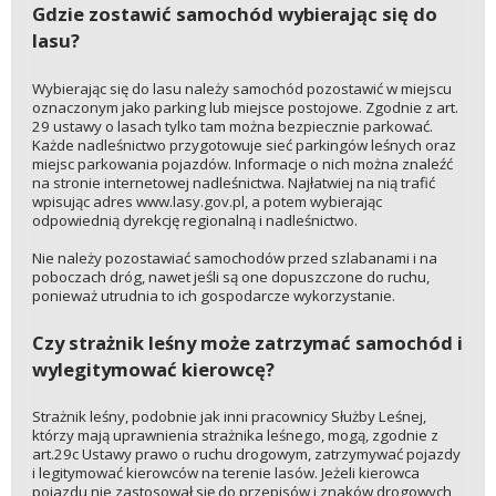
Gdzie zostawić samochód wybierając się do
lasu?
Wybierając się do lasu należy samochód pozostawić w miejscu
oznaczonym jako parking lub miejsce postojowe. Zgodnie z art.
29 ustawy o lasach tylko tam można bezpiecznie parkować.
Każde nadleśnictwo przygotowuje sieć parkingów leśnych oraz
miejsc parkowania pojazdów. Informacje o nich można znaleźć
na stronie internetowej nadleśnictwa. Najłatwiej na nią trafić
wpisując adres www.lasy.gov.pl, a potem wybierając
odpowiednią dyrekcję regionalną i nadleśnictwo.
Nie należy pozostawiać samochodów przed szlabanami i na
poboczach dróg, nawet jeśli są one dopuszczone do ruchu,
ponieważ utrudnia to ich gospodarcze wykorzystanie.
Czy strażnik leśny może zatrzymać samochód i
wylegitymować kierowcę?
Strażnik leśny, podobnie jak inni pracownicy Służby Leśnej,
którzy mają uprawnienia strażnika leśnego, mogą, zgodnie z
art.29c Ustawy prawo o ruchu drogowym, zatrzymywać pojazdy
i legitymować kierowców na terenie lasów. Jeżeli kierowca
pojazdu nie zastosował się do przepisów i znaków drogowych