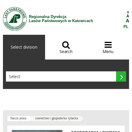
Skip to Content
A
A
Regionalna Dyrekcja
A
Lasów Państwowych w Katowicach
PL


Select division
Search
Menu

Nasza praca
Łowiectwo i gospodarka rybacka