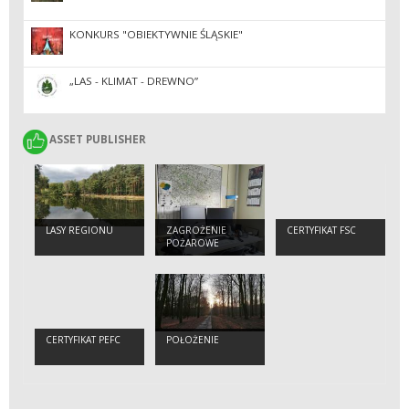
KONKURS "OBIEKTYWNIE ŚLĄSKIE"
„LAS - KLIMAT - DREWNO”
ASSET PUBLISHER
ASSET PUBLISHER
LASY REGIONU
ZAGROŻENIE
CERTYFIKAT FSC
POŻAROWE
CERTYFIKAT PEFC
POŁOŻENIE