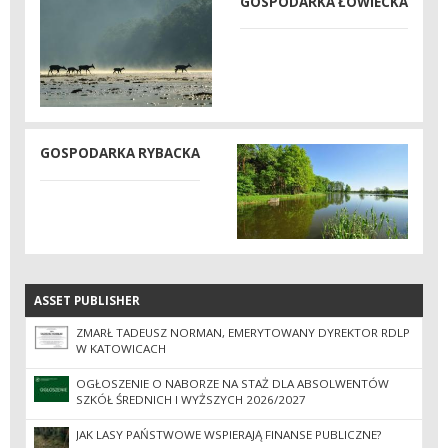
GOSPODARKA ŁOWIECKA
GOSPODARKA RYBACKA
ASSET PUBLISHER
ASSET PUBLISHER
ZMARŁ TADEUSZ NORMAN, EMERYTOWANY DYREKTOR RDLP
W KATOWICACH
OGŁOSZENIE O NABORZE NA STAŻ DLA ABSOLWENTÓW
SZKÓŁ ŚREDNICH I WYŻSZYCH 2026/2027
JAK LASY PAŃSTWOWE WSPIERAJĄ FINANSE PUBLICZNE?