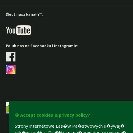
Śledź nasz kanał YT:
Polub nas na Facebooku i Instagramie:
🍪 Accept cookies & privacy policy?
Strony internetowe Las�w Pa�stwowych u�ywaj�
plik�w cookies. Dzi�ki nim mo�emy dostosowywa�
Accesibility declaration