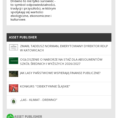
Drewno to nie tylko surowiec -
to symbol odpowiedzialności,
tradycji i przyszłości, w którym
spotykają się wartości
ekologiczne, ekonomiczne i
kulturowe.
ASSET PUBLISHER
ASSET PUBLISHER
ZMARŁ TADEUSZ NORMAN, EMERYTOWANY DYREKTOR RDLP
W KATOWICACH
OGŁOSZENIE O NABORZE NA STAŻ DLA ABSOLWENTÓW
SZKÓŁ ŚREDNICH I WYŻSZYCH 2026/2027
JAK LASY PAŃSTWOWE WSPIERAJĄ FINANSE PUBLICZNE?
KONKURS "OBIEKTYWNIE ŚLĄSKIE"
„LAS - KLIMAT - DREWNO”
ASSET PUBLISHER
ASSET PUBLISHER