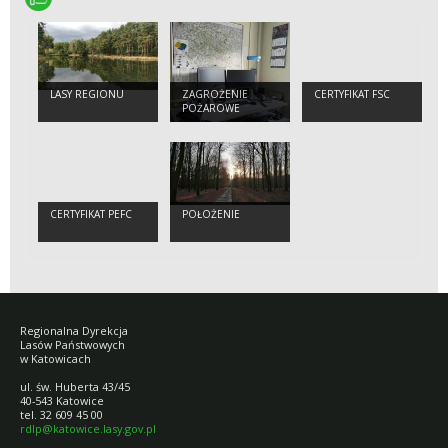
LASY REGIONU
ZAGROŻENIE
CERTYFIKAT FSC
POŻAROWE
CERTYFIKAT PEFC
POŁOŻENIE
Regionalna Dyrekcja
Lasów Państwowych
w Katowicach
ul. św. Huberta 43/45
40-543 Katowice
tel. 32 609 45 00
rdlp@katowice.lasy.gov.pl