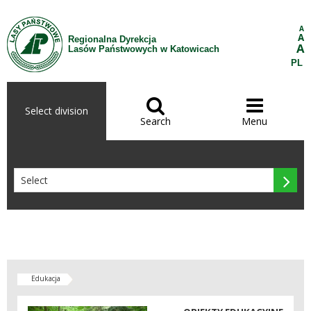
Skip to Content
A
A
Regionalna Dyrekcja
A
Lasów Państwowych w Katowicach
PL


Select division
Search
Menu

Edukacja