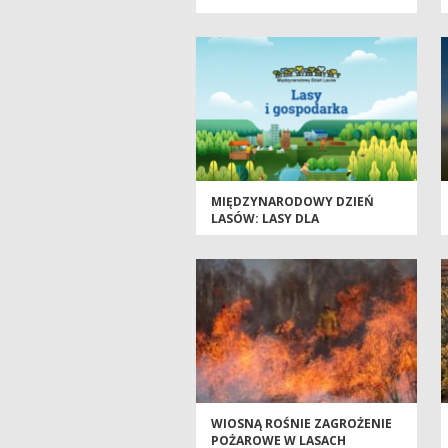
MIĘDZYNARODOWY DZIEŃ
LASÓW: LASY DLA
GOSPODARKI I
BEZPIECZEŃSTWA
WIOSNĄ ROŚNIE ZAGROŻENIE
POŻAROWE W LASACH