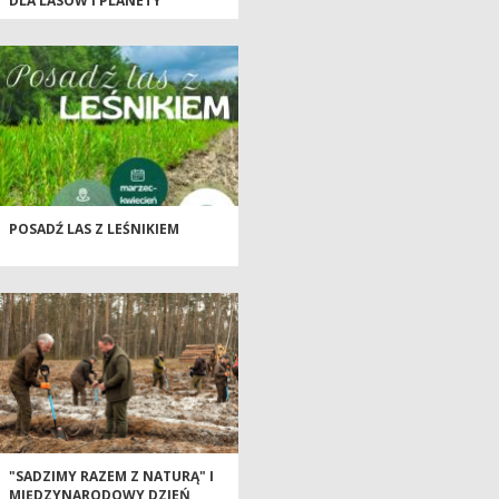
DLA LASÓW I PLANETY
POSADŹ LAS Z LEŚNIKIEM
"SADZIMY RAZEM Z NATURĄ" I
MIĘDZYNARODOWY DZIEŃ