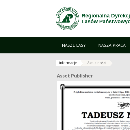
Skip to Content
Regionalna Dyrekc
Lasów Państwowyc
NASZE LASY
NASZA PRACA
Informacje
Aktualności
Asset Publisher
Asset Publisher