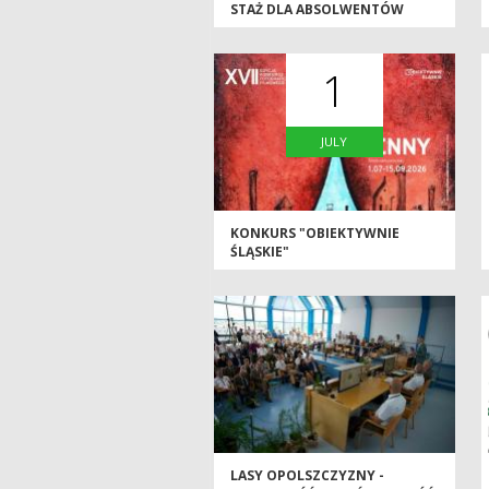
STAŻ DLA ABSOLWENTÓW
SZKÓŁ ŚREDNICH I WYŻSZYCH
2026/2027
1
JULY
KONKURS "OBIEKTYWNIE
ŚLĄSKIE"
LASY OPOLSZCZYZNY -