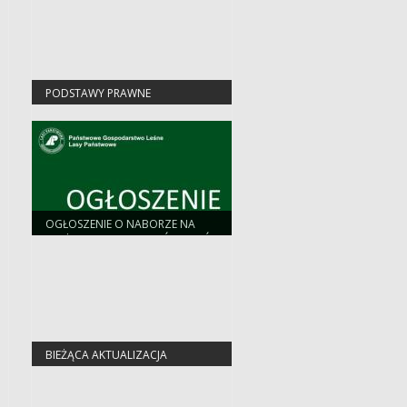
PODSTAWY PRAWNE
OGŁOSZENIE O NABORZE NA
STAŻ DLA ABSOLWENTÓW SZKÓŁ
ŚREDNICH I WYŻSZYCH
2026/2027
BIEŻĄCA AKTUALIZACJA