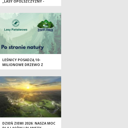
„LASY OPOLSZCZYZNY -
PRZESZŁOŚĆ, TERAŹNIEJSZOŚĆ,
PRZYSZŁOŚĆ”
LEŚNICY POSADZĄ 10-
MILIONOWE DRZEWO Z
ŻYWIEC ZDRÓJ
DZIEŃ ZIEMI 2026: NASZA MOC