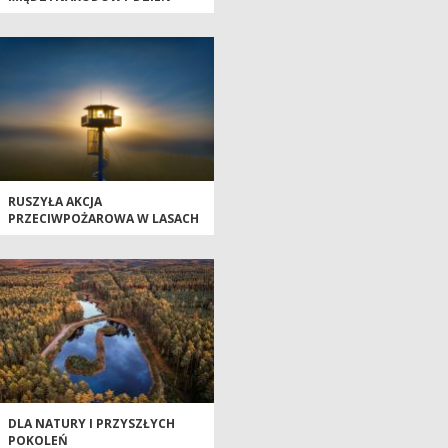
LASÓW - INWESTYCJA W
PRZYSZŁOŚĆ, GOSPODARKĘ I
BEZPIECZEŃSTWO
RUSZYŁA AKCJA
PRZECIWPOŻAROWA W LASACH
PAŃSTWOWYCH
DLA NATURY I PRZYSZŁYCH
POKOLEŃ