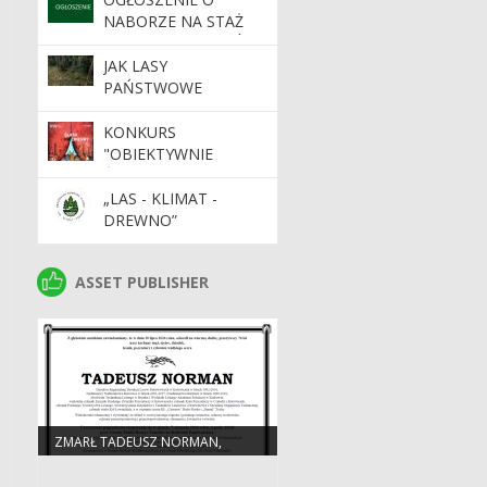
KATOWICACH
NABORZE NA STAŻ
DLA ABSOLWENTÓW
SZKÓŁ ŚREDNICH I
JAK LASY
WYŻSZYCH 2026/2027
PAŃSTWOWE
WSPIERAJĄ FINANSE
PUBLICZNE?
KONKURS
"OBIEKTYWNIE
ŚLĄSKIE"
„LAS - KLIMAT -
DREWNO”
ASSET PUBLISHER
ASSET PUBLISHER
ZMARŁ TADEUSZ NORMAN,
EMERYTOWANY DYREKTOR RDLP
W KATOWICACH