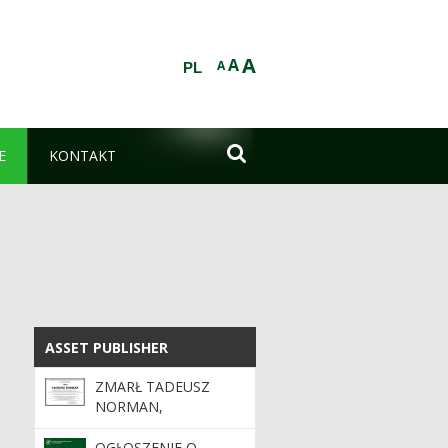
A
A
A
PL

E
KONTAKT
ASSET PUBLISHER
ASSET PUBLISHER
ZMARŁ TADEUSZ
NORMAN,
EMERYTOWANY
DYREKTOR RDLP W
OGŁOSZENIE O