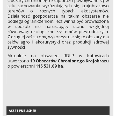
Obszary chronionego krajobrazu powoływane są w
celu zachowania wyróżniających się krajobrazowo
terenów o różnych typach ekosystemów.
Działalność gospodarcza na takim obszarze nie
podlega ograniczeniom, lecz winna być prowadzona
w sposób nie naruszający stanu względnej
równowagi ekologicznej systemów przyrodniczych.
Z drugiej zaś strony, wykorzystuje się te obszary dla
celów agro i ekoturystyki oraz produkcji zdrowej
żywności.
Aktualnie na obszarze RDLP w Katowicach
utworzono
19 Obszarów Chronionego Krajobrazu
o powierzchni
115 531,89 ha
.
ASSET PUBLISHER
ASSET PUBLISHER