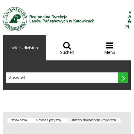
Zum Inhalt wechseln
A
A
Regionalna Dyrekcja
A
Lasów Państwowych w Katowicach
PL


select-division
Suchen
Menü

Nasza praca
Ochrona przyrody
Obszary chronionego krajobrazu