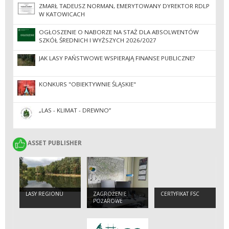
ZMARŁ TADEUSZ NORMAN, EMERYTOWANY DYREKTOR RDLP
W KATOWICACH
OGŁOSZENIE O NABORZE NA STAŻ DLA ABSOLWENTÓW
SZKÓŁ ŚREDNICH I WYŻSZYCH 2026/2027
JAK LASY PAŃSTWOWE WSPIERAJĄ FINANSE PUBLICZNE?
KONKURS "OBIEKTYWNIE ŚLĄSKIE"
„LAS - KLIMAT - DREWNO”
ASSET PUBLISHER
ASSET PUBLISHER
LASY REGIONU
ZAGROŻENIE
CERTYFIKAT FSC
POŻAROWE