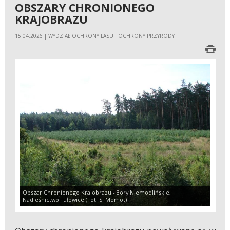
OBSZARY CHRONIONEGO
KRAJOBRAZU
15.04.2026 | WYDZIAŁ OCHRONY LASU I OCHRONY PRZYRODY
Obszar Chronionego Krajobrazu - Bory Niemodlińskie,
Nadleśnictwo Tułowice (Fot. S. Momot)