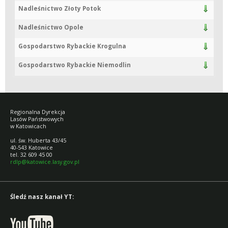
Nadleśnictwo Złoty Potok
Nadleśnictwo Opole
Gospodarstwo Rybackie Krogulna
Gospodarstwo Rybackie Niemodlin
Regionalna Dyrekcja
Lasów Państwowych
w Katowicach
ul. św. Huberta 43/45
40-543 Katowice
tel. 32 609 45 00
rdlp@katowice.lasy.gov.pl
Śledź nasz kanał YT: