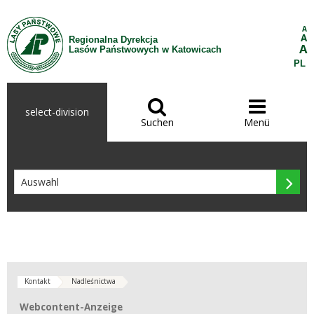
Zum Inhalt wechseln
A
A
Regionalna Dyrekcja
A
Lasów Państwowych w Katowicach
PL


select-division
Suchen
Menü

Kontakt
Nadleśnictwa
Webcontent-Anzeige
Webcontent-Anzeige