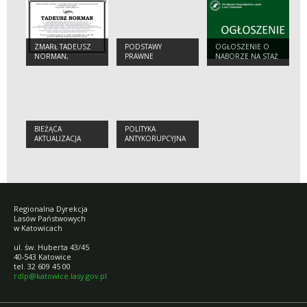
ZMARŁ TADEUSZ
PODSTAWY
OGŁOSZENIE O
NORMAN,
PRAWNE
NABORZE NA STAŻ
EMERYTOWANY
DLA
DYREKTOR RDLP W
ABSOLWENTÓW
KATOWICACH
SZKÓŁ ŚREDNICH I
WYŻSZYCH
2026/2027
BIEŻĄCA
POLITYKA
AKTUALIZACJA
ANTYKORUPCYJNA
Regionalna Dyrekcja
Lasów Państwowych
w Katowicach
ul. św. Huberta 43/45
40-543 Katowice
tel. 32 609 45 00
rdlp@katowice.lasy.gov.pl