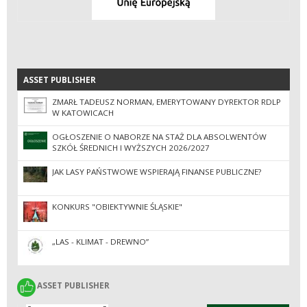
ASSET PUBLISHER
ASSET PUBLISHER
ZMARŁ TADEUSZ NORMAN, EMERYTOWANY DYREKTOR RDLP
W KATOWICACH
OGŁOSZENIE O NABORZE NA STAŻ DLA ABSOLWENTÓW
SZKÓŁ ŚREDNICH I WYŻSZYCH 2026/2027
JAK LASY PAŃSTWOWE WSPIERAJĄ FINANSE PUBLICZNE?
KONKURS "OBIEKTYWNIE ŚLĄSKIE"
„LAS - KLIMAT - DREWNO”
ASSET PUBLISHER
ASSET PUBLISHER