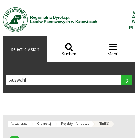
Zum Inhalt wechseln
A
A
Regionalna Dyrekcja
A
Lasów Państwowych w Katowicach
PL


select-division
Suchen
Menü

Nasza praca
O dyrekcji
Projekty i fundusze
FEnIKS