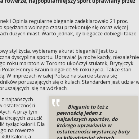
na rowerze, najpopularniejszy sport uprawiany przez
ek i Opinia regularne bieganie zadeklarowało 21 proc.
o spędzania wolnego czasu przekonuje się coraz więcej
cach dużych miast. Warto jednak, by biegacze dobiegli także
wy styl życia, wybieramy akurat bieganie? Jest to z
zna dyscyplina sportu. Uprawiać ją może każdy, niezależnie
go roku maraton w Toronto ukończył stulatek, Brytyjczyk
u Polak Henryk Braun biegał do 96 roku życia. Także stan
ą. W imprezach w całej Polsce na starcie stawia się
dników poruszających się o kulach. Standardem jest udział 
ruszających się na wózkach.
 z najtańszych
w ostateczności
Bieganie to też z
otych. A przy tym
pewnością jeden z
la chcących zrzucić
najtańszych sportów, do
 tysiąc kalorii. Dla
którego uprawiania w
ugo na rowerze
ostateczności wystarczą buty
 400 kalorii, a
za kilkadziesiąt złotych