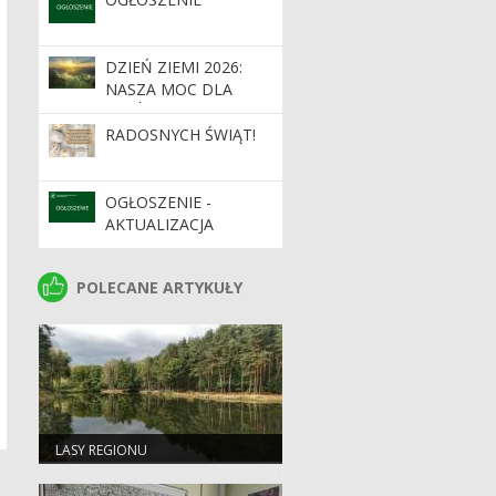
DZIEŃ ZIEMI 2026:
NASZA MOC DLA
LASÓW I PLANETY
RADOSNYCH ŚWIĄT!
OGŁOSZENIE -
AKTUALIZACJA
POLECANE ARTYKUŁY
POLECANE ARTYKUŁY
LASY REGIONU