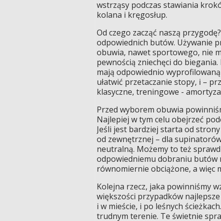
wstrząsy podczas stawiania krok
kolana i kręgosłup.
Od czego zacząć naszą przygodę
odpowiednich butów. Używanie 
obuwia, nawet sportowego, nie m
pewnością zniechęci do biegania. 
mają odpowiednio wyprofilowaną
ułatwić przetaczanie stopy, i – pr
klasyczne, treningowe - amortyza
Przed wyborem obuwia powinniśmy
Najlepiej w tym celu obejrzeć po
Jeśli jest bardziej starta od str
od zewnętrznej – dla supinatorów
neutralną. Możemy to też sprawdz
odpowiedniemu dobraniu butów nas
równomiernie obciążone, a więc m
Kolejna rzecz, jaka powinniśmy w
większości przypadków najlepsze 
i w mieście, i po leśnych ścieżkach
trudnym terenie. Te świetnie spra