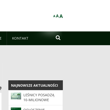
A
A
A

E
KONTAKT
NAJNOWSZE AKTUALNOŚCI
NAJNOWSZE AKTUALNOŚCI
LEŚNICY POSADZĄ
10-MILIONOWE
DRZEWO Z ŻYWIEC
ZDRÓJ
OGŁOSZENIE