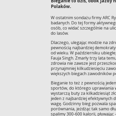
Bieganie to dziś, obok jazdy 
Polaków.
W ostatnim sondażu firmy ARC Ryn
badanych. Do tej formy aktywneg
osób, co widać szczególnie na uli
do lasów.
Dlaczego, ulegając modzie na zdro
pewnością najbardziej demokratyc
od wieku. W październiku ubiegłe
Fauja Singh. Zmarły trzy lata tem
zdrowia nie zawsze jest przeszkod
przynajmniej kilkudziesięciu zawo
większych biegach zawodników po
Bieganie to też z pewnością jeden
sportów, do którego uprawiania 
wystarczą buty za kilkadziesiąt zł
jeden z najbardziej efektywnych d
wagę. Godzinny bieg pozwala spalić
porównania, jeżdżąc tak samo dł
spalimy 300-600 kalorii, pływając -