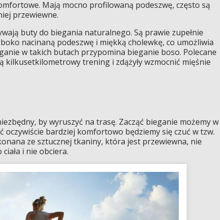
 komfortowe. Mają mocno profilowaną podeszwę, często są
niej przewiewne.
wają buty do biegania naturalnego. Są prawie zupełnie
ęboko nacinaną podeszwę i miękką cholewkę, co umożliwia
eganie w takich butach przypomina bieganie boso. Polecane
ą kilkusetkilometrowy trening i zdążyły wzmocnić mięśnie
niezbędny, by wyruszyć na trasę. Zacząć bieganie możemy w
oć oczywiście bardziej komfortowo będziemy się czuć w tzw.
konana ze sztucznej tkaniny, która jest przewiewna, nie
ciała i nie obciera.