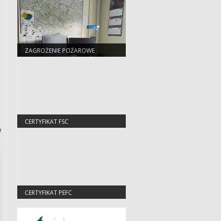
ZAGROŻENIE POŻAROWE
CERTYFIKAT FSC
w
CERTYFIKAT PEFC