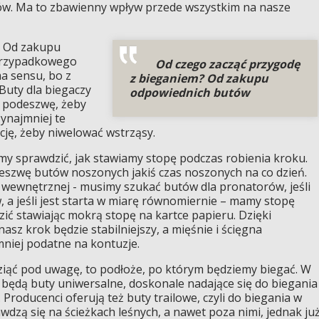
ów. Ma to zbawienny wpływ przede wszystkim na nasze
? Od zakupu
przypadkowego
Od czego zacząć przygodę
a sensu, bo z
z bieganiem? Od zakupu
Buty dla biegaczy
odpowiednich butów
 podeszwę, żeby
zynajmniej te
cję, żeby niwelować wstrząsy.
 sprawdzić, jak stawiamy stopę podczas robienia kroku.
deszwę butów noszonych jakiś czas noszonych na co dzień.
ony wewnętrznej - musimy szukać butów dla pronatorów, jeśli
, a jeśli jest starta w miarę równomiernie – mamy stopę
ić stawiając mokrą stopę na kartce papieru. Dzięki
z krok będzie stabilniejszy, a mięśnie i ścięgna
niej podatne na kontuzje.
ziąć pod uwagę, to podłoże, po którym będziemy biegać. W
będą buty uniwersalne, doskonale nadające się do biegania
. Producenci oferują też buty trailowe, czyli do biegania w
wdzą się na ścieżkach leśnych, a nawet poza nimi, jednak ju