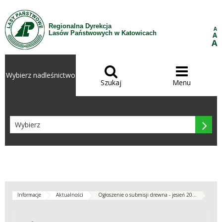
Przejdź do treści
Regionalna Dyrekcja
A
Lasów Państwowych w Katowicach
A
A


Wybierz nadleśnictwo
Szukaj
Menu

Informacje
Aktualności
Ogłoszenie o submisji drewna - jesień 20...