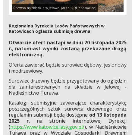
Drewno na składzie w Jełowej (Arch. RDLP Katowice)
Regionalna Dyrekcja Lasów Państwowych w
Katowicach ogłasza submisję drewna.
Otwarcie ofert nastąpi w dniu 20 listopada 2025
r., natomiast wyniki zostaną przekazane drogą
elektroniczną.
Oferta zawierać będzie surowiec: dębowy, jesionowy
i modrzewiowy.
Surowiec drzewny będzie przygotowany do oględzin
dla zainteresowanych na składzie w Jełowej -
Nadleśnictwo Turawa.
Katalogi submisyjne zawierające charakterystykę
poszczególnych sztuk surowca drzewnego oraz
regulamin submisji będą dostępne
od 13 listopada
2025 r.
na stronie internetowej Dyrekcji
(
https://www.katowice.lasy.gov.pl/
), w Nadleśnictwie
Turawa oraz w Wydziale Gospodarki Drewnem