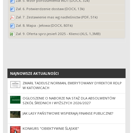
Zał. 5. Wzór porozumienia WDT (DOCX, 32k)
Zał. 6. Potwierdzenie dostaw (DOCX, 13k)
Zał. 7. Zestawienie mas wg nadleśnictw (PDF, 51k)
Zał. 8. Mapa - Jełowa (DOCX, 801k)
Zał. 9. Oferta sprz-jesień 2025 - Klienci (XLS, 1,3MB)
NAJNOWSZE AKTUALNOŚCI
NAJNOWSZE AKTUALNOŚCI
ZMARŁ TADEUSZ NORMAN, EMERYTOWANY DYREKTOR RDLP
W KATOWICACH
OGŁOSZENIE O NABORZE NA STAŻ DLA ABSOLWENTÓW
SZKÓŁ ŚREDNICH I WYŻSZYCH 2026/2027
JAK LASY PAŃSTWOWE WSPIERAJĄ FINANSE PUBLICZNE?
KONKURS "OBIEKTYWNIE ŚLĄSKIE"